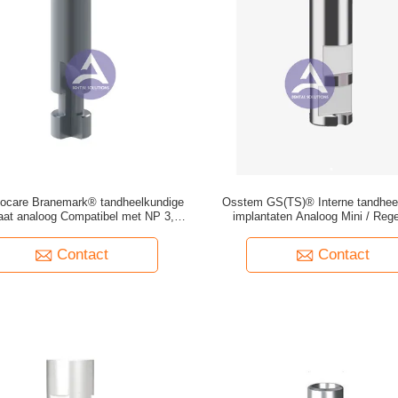
iocare Branemark® tandheelkundige
Osstem GS(TS)® Interne tandhee
aat analoog Compatibel met NP 3,5
implantaten Analoog Mini / Reg
mm/ RP 4,1/ WP 5,0 mm
Contact
Contact