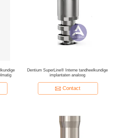
lkundige
Dentium SuperLine® Interne tandheelkundige
elmatig
implantaten analoog
Contact