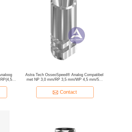
Analoog
Astra Tech OsseoSpeed® Analog Compatibel
RP(4,5)/
met NP 3,0 mm/RP 3,5 mm/WP 4,5 mm/5,0
mm
Contact