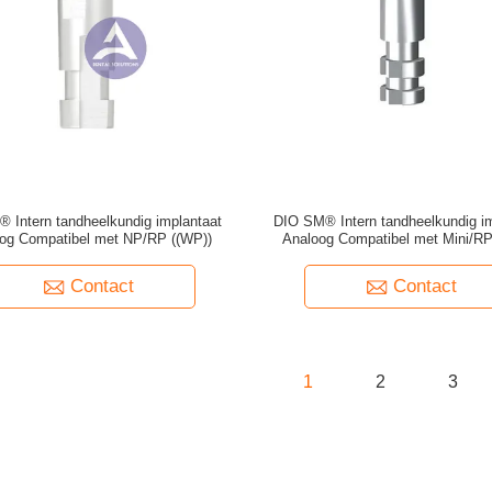
 Intern tandheelkundig implantaat
DIO SM® Intern tandheelkundig im
og Compatibel met NP/RP ((WP))
Analoog Compatibel met Mini/RP
Contact
Contact
1
2
3