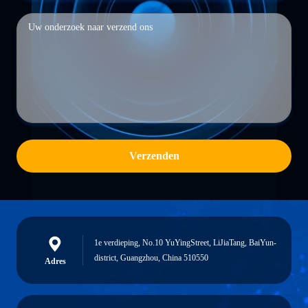
Verzenden
1e verdieping, No.10 YuYingStreet, LiJiaTang, BaiYun-
district, Guangzhou, China 510550
Adres