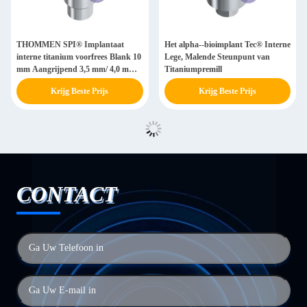
THOMMEN SPI® Implantaat
Het alpha--bioimplant Tec® Interne
interne titanium voorfrees Blank 10
Lege, Malende Steunpunt van
mm Aangrijpend 3,5 mm/ 4,0 mm/
Titaniumpremill
4,5 mm/ 5,0 mm/ 6,0 mm
Krijg Beste Prijs
Krijg Beste Prijs
CONTACT