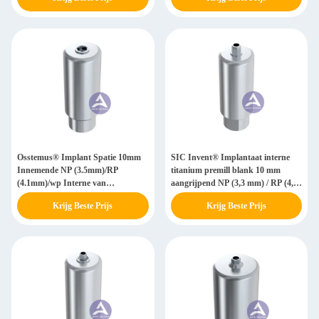
Osstemus® Implant Spatie 10mm
SIC Invent® Implantaat interne
Innemende NP (3.5mm)/RP
titanium premill blank 10 mm
(4.1mm)/wp Interne van
aangrijpend NP (3,3 mm) / RP (4,2
Titaniumpremill (5.1mm)
mm)
Krijg Beste Prijs
Krijg Beste Prijs