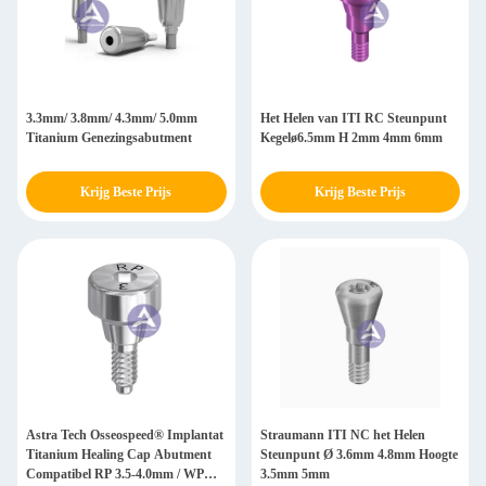
3.3mm/ 3.8mm/ 4.3mm/ 5.0mm
Het Helen van ITI RC Steunpunt
Titanium Genezingsabutment
Kegelø6.5mm H 2mm 4mm 6mm
Krijg Beste Prijs
Krijg Beste Prijs
Astra Tech Osseospeed® Implantat
Straumann ITI NC het Helen
Titanium Healing Cap Abutment
Steunpunt Ø 3.6mm 4.8mm Hoogte
Compatibel RP 3.5-4.0mm / WP
3.5mm 5mm