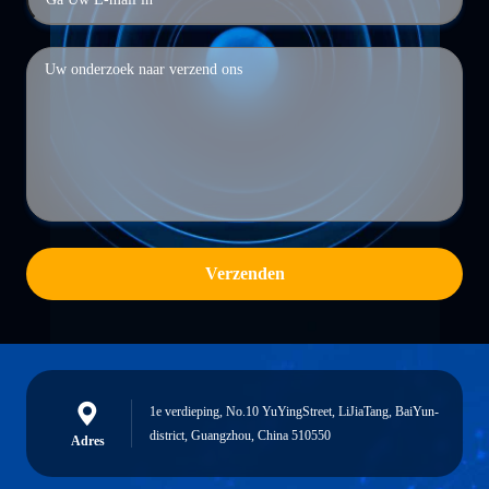
Verzenden
1e verdieping, No.10 YuYingStreet, LiJiaTang, BaiYun-
district, Guangzhou, China 510550
Adres