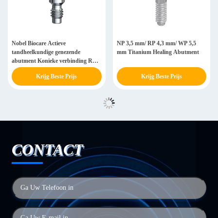
Nobel Biocare Actieve
NP 3,5 mm/ RP 4,3 mm/ WP 5,5
tandheelkundige genezende
mm Titanium Healing Abutment
abutment Konieke verbinding RP
Ø 3.6 x 3/5/7 mm
Krijg Beste Prijs
Krijg Beste Prijs
CONTACT