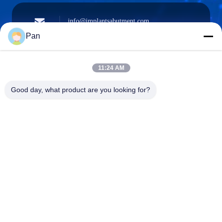
info@implantsabutment.com
angels.dentalcenter@gmail.com
E-mailen
Pan
11:24 AM
+86-13678907329
Good day, what product are you looking for?
Telefoon
ANGELS Dental Implant Solutions Center