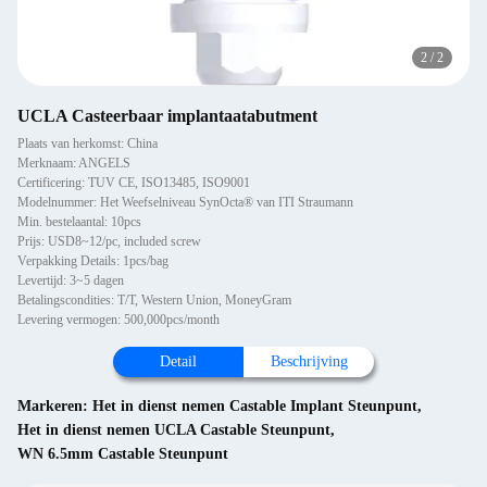
2
/
2
UCLA Casteerbaar implantaatabutment
Plaats van herkomst: China
Merknaam: ANGELS
Certificering: TUV CE, ISO13485, ISO9001
Modelnummer: Het Weefselniveau SynOcta® van ITI Straumann
Min. bestelaantal: 10pcs
Prijs: USD8~12/pc, included screw
Verpakking Details: 1pcs/bag
Levertijd: 3~5 dagen
Betalingscondities: T/T, Western Union, MoneyGram
Levering vermogen: 500,000pcs/month
Detail
Beschrijving
Markeren:
Het in dienst nemen Castable Implant Steunpunt
,
Het in dienst nemen UCLA Castable Steunpunt
,
WN 6.5mm Castable Steunpunt