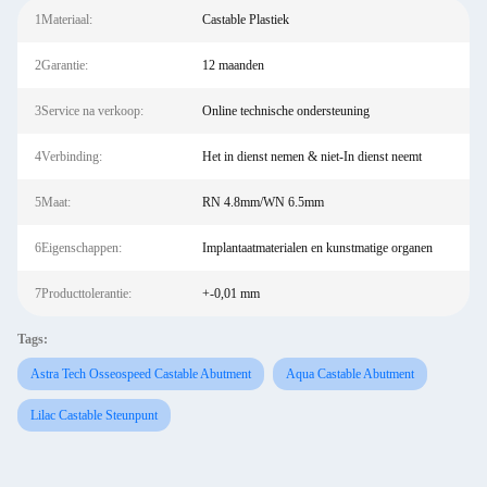
1Materiaal:
Castable Plastiek
2Garantie:
12 maanden
3Service na verkoop:
Online technische ondersteuning
4Verbinding:
Het in dienst nemen & niet-In dienst neemt
5Maat:
RN 4.8mm/WN 6.5mm
6Eigenschappen:
Implantaatmaterialen en kunstmatige organen
7Producttolerantie:
+-0,01 mm
Tags:
Astra Tech Osseospeed Castable Abutment
Aqua Castable Abutment
Lilac Castable Steunpunt