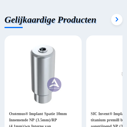
Gelijkaardige Producten
Osstemus® Implant Spatie 10mm
SIC Invent® Implant
Innemende NP (3.5mm)/RP
titanium premill bl
(4.1mm)/wp Interne van
aangrijpend NP (3,3