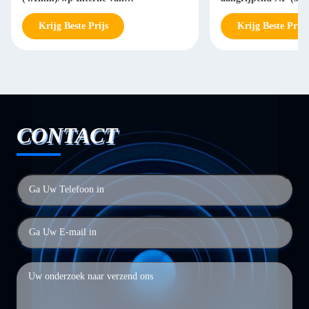
Titaniumpremill (5.1mm)
mm)
Krijg Beste Prijs
Krijg Beste Prijs
CONTACT