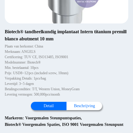
Biotech® tandheelkundig implantaat Intern titanium premill
blanco abutment 10 mm
Plaats van herkomst: China
Merknaam: ANGELS
Certificering: TUV CE, ISO13485, ISO9001
Modelnummer: Biotech®
Min. bestelaantal: 10pcs
Prijs: USD8~12/pcs (included screw, 10mm)
Verpakking Details: 1pcs/bag
Levertijd: 3~5 dagen
Betalingscondities: T/T, Western Union, MoneyGram
Levering vermogen: 500,000pcs/month
Detail
Beschrijving
Markeren:
Voorgemalen Steunpuntspaties
,
Biotech® Voorgemalen Spaties
,
ISO 9001 Voorgemalen Steunpunt