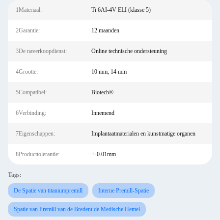
1Materiaal:
Ti 6AI-4V ELI (klasse 5)
2Garantie:
12 maanden
3De naverkoopdienst:
Online technische ondersteuning
4Grootte:
10 mm, 14 mm
5Compatibel:
Biotech®
6Verbinding:
Innemend
7Eigenschappen:
Implantaatmaterialen en kunstmatige organen
8Producttolerantie:
+-0.01mm
Tags:
De Spatie van titaniumpremill
Interne Premill-Spatie
Spatie van Premill van de Bredent de Medische Hemel