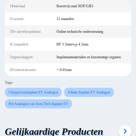
1Materiaal:
Roestvrij staal 303F/GR5
2Garantie:
12 maanden
3De naverkoopdienst:
Online technische ondersteuning
4Compatibel:
RP 3.5mm/wp 4.5mm
5eigenschappen:
Implantaatmaterialen en kunstmatige organen
6Producttolerantie:
+-0.01mm
Tags:
Ultraprecisieimplant EV Analogon
4.8mm Implant EV Analogon
Het Analogon van Astra Tech Implant EV
Gelijkaardige Producten