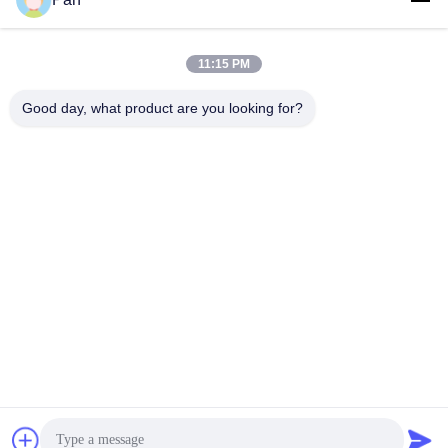
11:15 PM
+86-13678907329
Good day, what product are you looking for?
Telefoon
ANGELS Dental Implant Solutions Center
ANGELS Dental Implant Solutions Center
Krijg Beste Prijs
Vraag een offerte aan