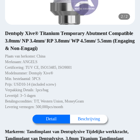
2
/
2
Dentsply Xive® Titanium Temporary Abutment Compatible
3.0mm/ NP 3.4mm/ RP 3.8mm/ WP 4.5mm/ 5.5mm (Engaging
& Non-Engagi)
Plaats van herkomst: China
Merknaam: ANGELS
Certificering: TUV CE, ISO13485, ISO9001
Modelnummer: Dentsply Xive®
Min. bestelaantal: 5PCS
Prijs: USD10-14 (included screw)
Verpakking Details: 1pcs/bag
Levertijd: 3~5 dagen
Betalingscondities: T/T, Western Union, MoneyGram
Levering vermogen: 500,000pcs/month
Detail
Beschrijving
Markeren:
Tandimplant van Dentsplyxive Tijdelijke werkkracht
,
Tandimplant van Dentsplyxive
,
3.0mm Titanium Tandimplant