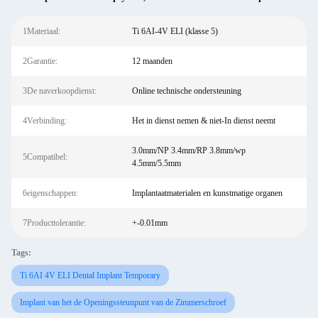
1Materiaal:
Ti 6AI-4V ELI (klasse 5)
2Garantie:
12 maanden
3De naverkoopdienst:
Online technische ondersteuning
4Verbinding:
Het in dienst nemen & niet-In dienst neemt
3.0mm/NP 3.4mm/RP 3.8mm/wp
5Compatibel:
4.5mm/5.5mm
6eigenschappen:
Implantaatmaterialen en kunstmatige organen
7Producttolerantie:
+-0.01mm
Tags:
Ti 6AI 4V ELI Dental Implant Temporary
Implant van het de Openingssteunpunt van de Zimmerschroef