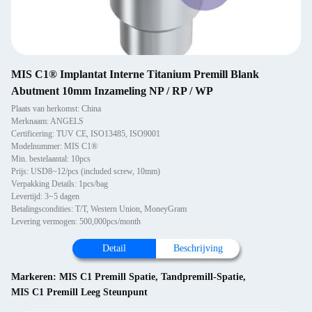
MIS C1® Implantat Interne Titanium Premill Blank
Abutment 10mm Inzameling NP / RP / WP
Plaats van herkomst: China
Merknaam: ANGELS
Certificering: TUV CE, ISO13485, ISO9001
Modelnummer: MIS C1®
Min. bestelaantal: 10pcs
Prijs: USD8~12/pcs (included screw, 10mm)
Verpakking Details: 1pcs/bag
Levertijd: 3~5 dagen
Betalingscondities: T/T, Western Union, MoneyGram
Levering vermogen: 500,000pcs/month
Detail
Beschrijving
Markeren:
MIS C1 Premill Spatie
,
Tandpremill-Spatie
,
MIS C1 Premill Leeg Steunpunt