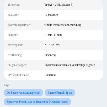
1Materiaal:
Ti 6AI-4V ELI (klasse 5)
2Garantie:
12 maanden
3Naverkoopservice:
Online technische ondersteuning
4Grootte:
10 mm, 14 mm
5verenigbaar:
NP / RP / WP
6Verbinding:
Innemend
7Eigenschappen:
Implantaatmaterialen en kunstmatige organen
8Producttolerantie:
+-0.01mm
Tags:
De Spatie van titaniumpremill
Interne Premill-Spatie
Spatie van Premill van de Bredent de Medische Hemel