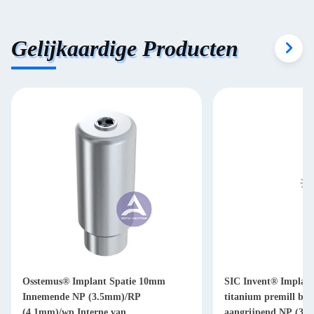
Gelijkaardige Producten
Osstemus® Implant Spatie 10mm
SIC Invent® Implant
Innemende NP (3.5mm)/RP
titanium premill bl
(4.1mm)/wp Interne van
aangrijpend NP (3,3