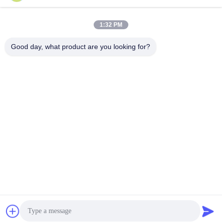
1:32 PM
+86-13678907329
Good day, what product are you looking for?
Telefoon
ANGELS Dental Implant Solutions Center
ANGELS Dental Implant Solutions Center
Krijg Beste Prijs
Vraag een offerte aan