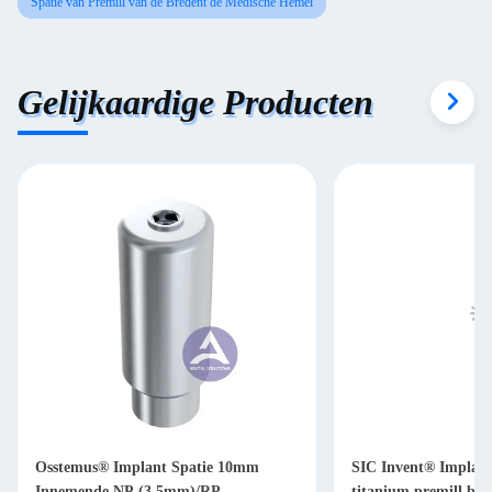
Spatie van Premill van de Bredent de Medische Hemel
Gelijkaardige Producten
Osstemus® Implant Spatie 10mm
SIC Invent® Implant
Innemende NP (3.5mm)/RP
titanium premill bl