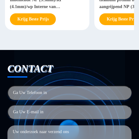
(4.1mm)/wp Interne van
aangrijpend NP (3,3
Titaniumpremill (5.1mm)
mm)
Krijg Beste Prijs
Krijg Beste Prijs
CONTACT