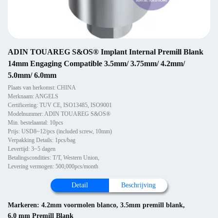
ADIN TOUAREG S&OS® Implant Internal Premill Blank
14mm Engaging Compatible 3.5mm/ 3.75mm/ 4.2mm/
5.0mm/ 6.0mm
Plaats van herkomst: CHINA
Merknaam: ANGELS
Certificering: TUV CE, ISO13485, ISO9001
Modelnummer: ADIN TOUAREG S&OS®
Min. bestelaantal: 10pcs
Prijs: USD8~12/pcs (included screw, 10mm)
Verpakking Details: 1pcs/bag
Levertijd: 3~5 dagen
Betalingscondities: T/T, Western Union,
Levering vermogen: 500,000pcs/month
Detail
Beschrijving
Markeren:
4.2mm voormolen blanco
,
3.5mm premill blank
,
6.0 mm Premill Blank