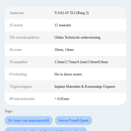
1materiaal:
Ti 6AI-4V ELI (Rang 5)
2Garantie:
12 maanden
3De naverkoopdienst:
Online Technische ondersteuning
4Grootte:
10mm, 14mm
5Compatibel:
3.5mm/3.75mm/4.2mm/5.0mm/6.0mm
6Verbinding:
Het in dienst nemen
7Eigenschappen:
Implant Materialen & Kunstmatige Organen
8Producttolerantie:
+-0.01mm
Tags:
De Spatie van titaniumpremill
Interne Premill-Spatie