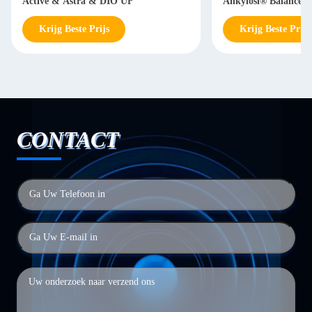
Active & Astra & DIO UF
Ankylosl® Balance B
Krijg Beste Prijs
Krijg Beste Prijs
CONTACT