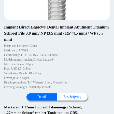
Implant Direct Legacy® Dental Implant Abutment Titanium
Schroef Fits 3,0 mm/ NP (3,5 mm) / RP (4,5 mm) / WP (5,7
mm)
Plaats van herkomst: China
Merknaam: ANGELS
Certificering: TUV CE, ISO13485, ISO9001
Modelnummer: Implant Directe Legacy®
Min. bestelaantal: 10pcs
Prijs: USD1.5~3.5/pc
Verpakking Details: 10pcs/bag
Levertijd: 3~5 dagen
Betalingscondities: T/T, Western Union, MoneyGram
Levering vermogen: 500,000pcs/month
Detail
Beschrijving
Markeren:
1.27mm Implant Titaniumgr5 Schroef
,
1.27mm de Schroef van het Tandtitanium GR5
,