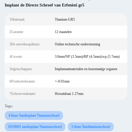
Implant de Directe Schroef van Erfenisti gr5
1Materiaal:
Titanium GR5
2Garantie:
12 maanden
3De naverkoopdienst:
Online technische ondersteuning
4Grootte:
3.0mm/NP (3.5mm)/RP (4.5mm)/wp (5.7mm)
5eigenschappen:
Implantaatmaterialen en kunstmatige organen
6Producttolerantie:
+-0.01mm
7Schroevendraaier:
Hexuitdraai 1.27mm
Tags:
4.8mm Tandimplant Titaniumschroef
ISO9001 tandimplant Titaniumschroef
5.0mm Tandtitaniumschroef